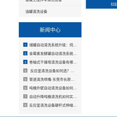
拉
油罐清洗设备
新闻中心
储罐自动清洗系统升级：伺服驱动定位技术如何解决复杂罐体清洗难
1
金霉素发酵罐自动清洗系统厂家哪家好？如何实现高效、安全、稳定
2
卷轴式干燥塔清洗设备有哪些优势？实现干燥塔自动高效清洗，降低
3
反应釜清洗设备如何选？自动化清洗方案助力企业提升生产效率
4
管道清洗喷嘴-东莞市长原喷雾技术有限公司自动化清洗
5
吨桶外壁自动清洗设备如何提高企业生产效率？
6
自动升降吨桶清洗机如何实现高效无死角清洗？
7
反应釜清洗设备硬杆式伸缩自动清洗器
8