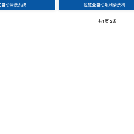
缸自动清洗系统
拉缸全自动毛刷清洗机
共
1
页
2
条