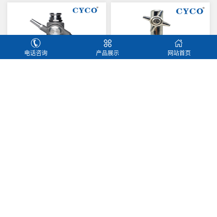
电话咨询
产品展示
网站首页
360-B三维旋转清洗喷嘴（大型）
CYCO-05三维旋转洗罐器
三维清洗器SR42
360-A三维洗罐器（中型）
东莞热线：138-2575-8319
工厂地址：东莞市长安镇厦边第三工业区
Powered by EyouCms
粤ICP备13024306号-4